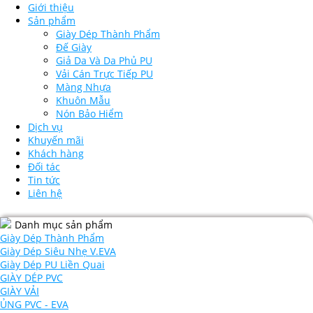
Giới thiệu
Sản phẩm
Giày Dép Thành Phẩm
Đế Giày
Giả Da Và Da Phủ PU
Vải Cán Trực Tiếp PU
Màng Nhựa
Khuôn Mẫu
Nón Bảo Hiểm
Dịch vụ
Khuyến mãi
Khách hàng
Đối tác
Tin tức
Liên hệ
Danh mục sản phẩm
Giày Dép Thành Phẩm
Giày Dép Siêu Nhẹ V.EVA
Giày Dép PU Liền Quai
GIÀY DÉP PVC
GIÀY VẢI
ỦNG PVC - EVA