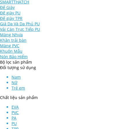
SMARTTHATCH
Đế Giày
Đế giày PU
Đế giày TPR
Giả Da Và Da Phủ PU
Vải Cán Trực Tiếp PU
Màng Nhựa
Khăn trải bàn
Màng PVC
Khuôn Mẫu
Nón Bảo Hiểm
Bộ lọc sản phẩm
Đối tượng sử dụng
Nam
Nữ
Trẻ em
Chất liệu sản phẩm
EVA
PVC
PA
PU
TPR