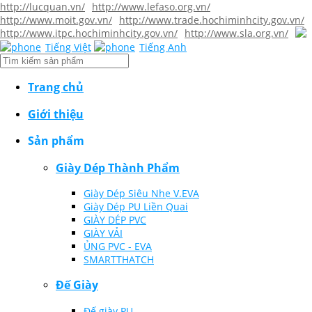
http://lucquan.vn/
http://www.lefaso.org.vn/
http://www.moit.gov.vn/
http://www.trade.hochiminhcity.gov.vn/
http://www.itpc.hochiminhcity.gov.vn/
http://www.sla.org.vn/
Tiếng Việt
Tiếng Anh
Trang chủ
Giới thiệu
Sản phẩm
Giày Dép Thành Phẩm
Giày Dép Siêu Nhẹ V.EVA
Giày Dép PU Liền Quai
GIÀY DÉP PVC
GIÀY VẢI
ỦNG PVC - EVA
SMARTTHATCH
Đế Giày
Đế giày PU