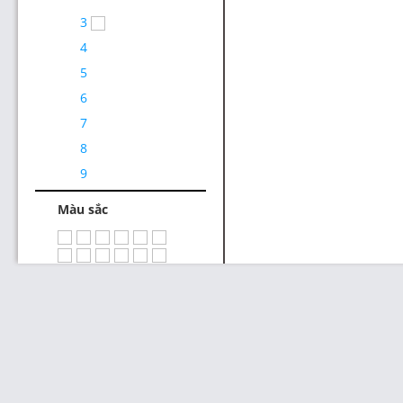
3
4
5
6
7
Thiết Kế Website
8
9
Màu sắc